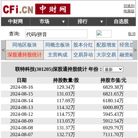
切换到
电脑版
中财网
市场
排行
自选股
▼
▼
查询:
取消
块
同地区板块
同概念板块
股本分红
配股增发
经营总
<
>
榜
深股通持股统计
主营构成
交易异动
大宗交易
融资融
联特科技(301205)深股通持股统计 年份：
日期
持股数量/股
持股市值/元
2024-08-16
129.34万
6829.38万
2024-08-15
131.03万
6821.65万
2024-08-14
117.69万
6180.14万
2024-08-13
114.32万
6000.89万
2024-08-12
114.75万
5945.43万
2024-08-09
113.05万
5912.54万
2024-08-08
131.37万
6929.79万
2024-08-07
132.73万
7111.70万