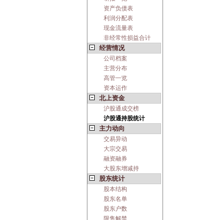
资产负债表
利润分配表
现金流量表
非经常性损益合计
经营情况
公司档案
主营分布
高管一览
资本运作
北上资金
沪股通成交榜
沪股通持股统计
主力动向
交易异动
大宗交易
融资融券
大股东增减持
股东统计
股本结构
股东名单
股东户数
限售解禁