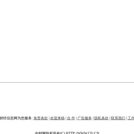
财经信息网为您服务:
免责条款
|
欢迎来稿
|
合 作
|
广告服务
|
隐私条款
|
联系我们
|
工
中财网版权所有(C) HTTP://WWW.CFi.CN