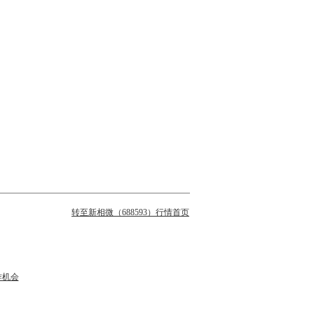
转至新相微（688593）行情首页
作机会