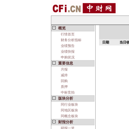
概览
行情首页
财务分析指标
日期
当日
业绩预告
业绩快报
申购状况
重要信息
月报
减持
回购
质押
中标竞拍
版块分析
同行业板块
同地区板块
同概念板块
财报分析
研报一览