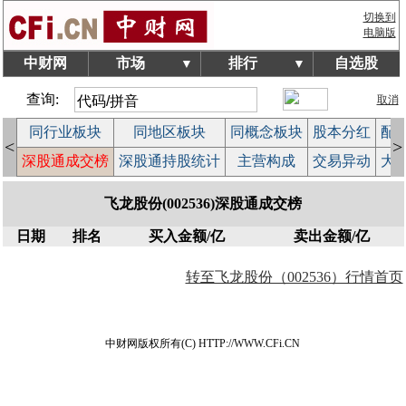
切换到
电脑版
中财网
市场
排行
自选股
▼
▼
查询:
取消
拍
同行业板块
同地区板块
同概念板块
股本分红
配
<
>
作
深股通成交榜
深股通持股统计
主营构成
交易异动
大
飞龙股份(002536)深股通成交榜
日期
排名
买入金额/亿
卖出金额/亿
转至飞龙股份（002536）行情首页
中财网版权所有(C) HTTP://WWW.CFi.CN