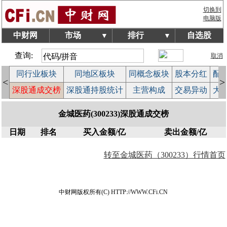
切换到
电脑版
中财网
市场
排行
自选股
▼
▼
查询:
取消
拍
同行业板块
同地区板块
同概念板块
股本分红
配
<
>
作
深股通成交榜
深股通持股统计
主营构成
交易异动
大
金城医药(300233)深股通成交榜
日期
排名
买入金额/亿
卖出金额/亿
转至金城医药（300233）行情首页
中财网版权所有(C) HTTP://WWW.CFi.CN