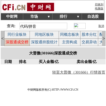
切换到
电脑版
中财网
市场
排行
自选股
▼
▼
查询:
取消
拍
同行业板块
同地区板块
同概念板块
股本分红
配
<
>
作
深股通成交榜
深股通持股统计
主营构成
交易异动
大
大普微(301666)深股通成交榜
日期
排名
买入金额/亿
卖出金额/亿
转至大普微（301666）行情首页
中财网版权所有(C) HTTP://WWW.CFi.CN