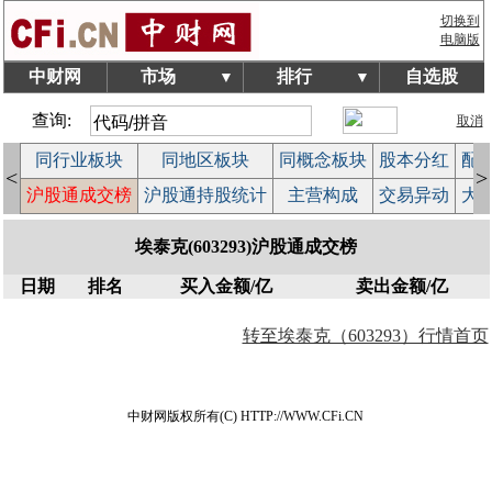
切换到
电脑版
中财网
市场
排行
自选股
▼
▼
查询:
取消
拍
同行业板块
同地区板块
同概念板块
股本分红
配
<
>
作
沪股通成交榜
沪股通持股统计
主营构成
交易异动
大
埃泰克(603293)沪股通成交榜
日期
排名
买入金额/亿
卖出金额/亿
转至埃泰克（603293）行情首页
中财网版权所有(C) HTTP://WWW.CFi.CN