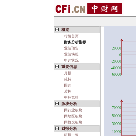
概览
行情首页
财务分析指标
业绩预告
业绩快报
申购状况
重要信息
月报
减持
回购
质押
中标竞拍
版块分析
同行业板块
同地区板块
同概念板块
财报分析
研报一览