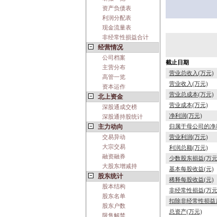
资产负债表
利润分配表
现金流量表
非经常性损益合计
经营情况
公司档案
截止日期
主营分布
营业总收入(万元)
高管一览
营业收入(万元)
资本运作
营业总成本(万元)
北上资金
营业成本(万元)
深股通成交榜
净利润(万元)
深股通持股统计
主力动向
归属于母公司的净利
交易异动
营业利润(万元)
大宗交易
利润总额(万元)
融资融券
少数股东损益(万元
大股东增减持
基本每股收益(元)
股东统计
稀释每股收益(元)
股本结构
非经常性损益(万元
股东名单
扣除非经常性损益后
股东户数
总资产(万元)
限售解禁