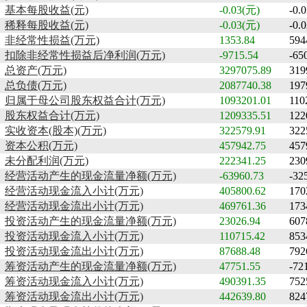
基本每股收益(元)
-0.03(元)
-0.
稀释每股收益(元)
-0.03(元)
-0.
非经常性损益(万元)
1353.84
594
扣除非经常性损益后净利润(万元)
-9715.54
-65
总资产(万元)
3297075.89
319
总负债(万元)
2087740.38
197
归属于母公司股东权益合计(万元)
1093201.01
110
股东权益合计(万元)
1209335.51
122
实收资本(股本)(万元)
322579.91
322
资本公积(万元)
457942.75
457
未分配利润(万元)
222341.25
230
经营活动产生的现金流量净额(万元)
-63960.73
-32
经营活动现金流入小计(万元)
405800.62
170
经营活动现金流出小计(万元)
469761.36
173
投资活动产生的现金流量净额(万元)
23026.94
607
投资活动现金流入小计(万元)
110715.42
853
投资活动现金流出小计(万元)
87688.48
792
筹资活动产生的现金流量净额(万元)
47751.55
-72
筹资活动现金流入小计(万元)
490391.35
752
筹资活动现金流出小计(万元)
442639.80
824