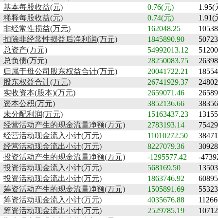
基本每股收益(元)
0.76(元)
1.95(
稀释每股收益(元)
0.74(元)
1.91(
非经常性损益(万元)
162048.25
10538
扣除非经常性损益后净利润(万元)
1845890.90
50723
总资产(万元)
54992013.12
51200
总负债(万元)
28250083.75
26398
归属于母公司股东权益合计(万元)
20041722.21
18554
股东权益合计(万元)
26741929.37
24802
实收资本(股本)(万元)
2659071.46
26589
资本公积(万元)
3852136.66
38356
未分配利润(万元)
15163437.23
13155
经营活动产生的现金流量净额(万元)
2783193.14
75429
经营活动现金流入小计(万元)
11010272.50
38471
经营活动现金流出小计(万元)
8227079.36
30928
投资活动产生的现金流量净额(万元)
-1295577.42
-4739
投资活动现金流入小计(万元)
568169.50
13503
投资活动现金流出小计(万元)
1863746.92
60895
筹资活动产生的现金流量净额(万元)
1505891.69
55323
筹资活动现金流入小计(万元)
4035676.88
11266
筹资活动现金流出小计(万元)
2529785.19
10712