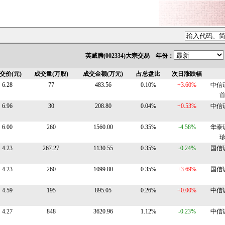
英威腾(002334)大宗交易 年份：
交价(元)
成交量(万股)
成交金额(万元)
占总盘比
次日涨跌幅
6.28
77
483.56
0.10%
+3.60%
中信
6.96
30
208.80
0.04%
+0.53%
中信
6.00
260
1560.00
0.35%
-4.58%
华泰
4.23
267.27
1130.55
0.35%
-0.24%
国信
4.23
260
1099.80
0.35%
+3.69%
国信
4.59
195
895.05
0.26%
+0.00%
中信
4.27
848
3620.96
1.12%
-0.23%
中信