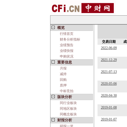
概览
行情首页
财务分析指标
交易日期
成
业绩预告
2022-06-09
业绩快报
申购状况
2021-12-29
重要信息
月报
2021-07-13
减持
回购
2020-05-06
质押
中标竞拍
2020-04-30
版块分析
同行业板块
2019-01-08
同地区板块
同概念板块
2019-01-07
财报分析
研报一览