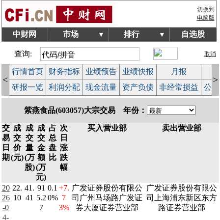
切换到
电脑版
中财网
市场
排行
自选股
▼
▼
查询:
取消
行情首页
财务指标
业绩预告
业绩快报
月报
减
<
>
研报一览
利润分配
现金流量
资产负债
非经常损益
公司
紫燕食品(603057)大宗交易 年份：
交
成
成
成
占
次
买入营业部
卖出营业部
易
交
交
交
总
日
日
价
量
金
盘
涨
期
(元)
(万
额
比
跌
股)
(万
幅
元)
20
22.
41.
91
0.1
+7.
广发证券股份有限公
广发证券股份有限公
26
10
41
5.2
0%
7
司广州马场路广发证
司上海浦东新区东方
-0
7
3%
券大厦证券营业部
路证券营业部
4-