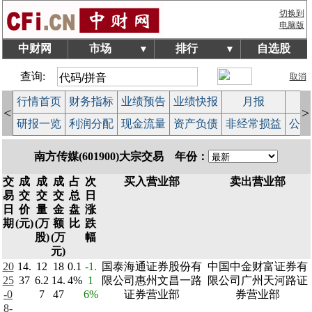
切换到
电脑版
中财网
市场
排行
自选股
▼
▼
查询:
取消
行情首页
财务指标
业绩预告
业绩快报
月报
减
<
>
研报一览
利润分配
现金流量
资产负债
非经常损益
公司
南方传媒(601900)大宗交易 年份：
交
成
成
成
占
次
买入营业部
卖出营业部
易
交
交
交
总
日
日
价
量
金
盘
涨
期
(元)
(万
额
比
跌
股)
(万
幅
元)
20
14.
12
18
0.1
-1.
国泰海通证券股份有
中国中金财富证券有
25
37
6.2
14.
4%
1
限公司惠州文昌一路
限公司广州天河路证
-0
7
47
6%
证券营业部
券营业部
8-