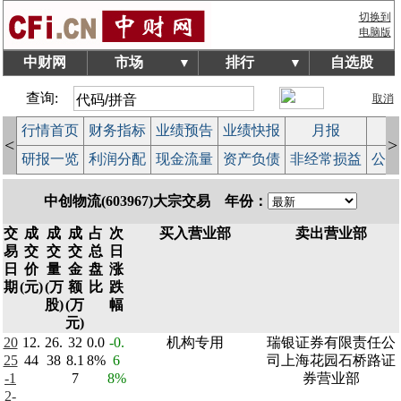
切换到
电脑版
中财网
市场
排行
自选股
▼
▼
查询:
取消
行情首页
财务指标
业绩预告
业绩快报
月报
减
<
>
研报一览
利润分配
现金流量
资产负债
非经常损益
公司
中创物流(603967)大宗交易 年份：
交
成
成
成
占
次
买入营业部
卖出营业部
易
交
交
交
总
日
日
价
量
金
盘
涨
期
(元)
(万
额
比
跌
股)
(万
幅
元)
20
12.
26.
32
0.0
-0.
机构专用
瑞银证券有限责任公
25
44
38
8.1
8%
6
司上海花园石桥路证
-1
7
8%
券营业部
2-