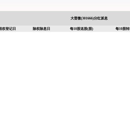
大普微(301666)分红派息
股权登记日
除权除息日
每10股送股(股)
每10股转