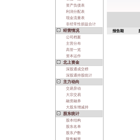
资产负债表
利润分配表
现金流量表
非经常性损益合计
经营情况
报告期
公司档案
主营分布
高管一览
资本运作
北上资金
深股通成交榜
深股通持股统计
主力动向
交易异动
大宗交易
融资融券
大股东增减持
股东统计
股本结构
股东名单
股东户数
限售解禁