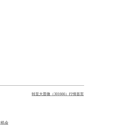
转至大普微（301666）行情首页
作机会