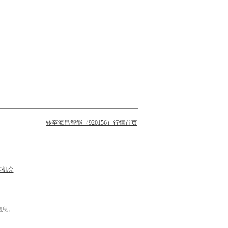
转至海昌智能（920156）行情首页
作机会
信息。