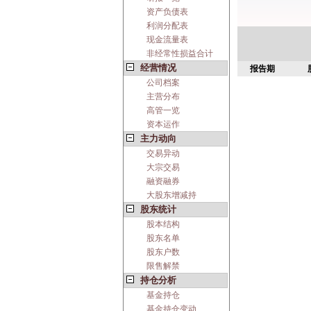
资产负债表
利润分配表
现金流量表
非经常性损益合计
经营情况
报告期
公司档案
主营分布
高管一览
资本运作
主力动向
交易异动
大宗交易
融资融券
大股东增减持
股东统计
股本结构
股东名单
股东户数
限售解禁
持仓分析
基金持仓
基金持仓变动