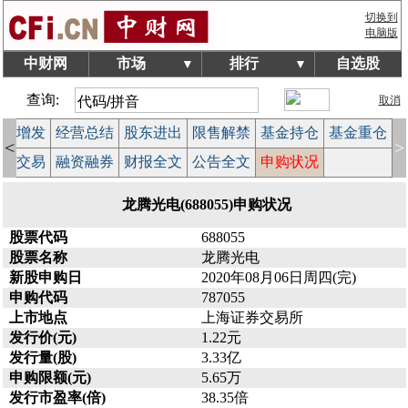
切换到
电脑版
中财网
市场
排行
自选股
▼
▼
查询:
取消
配股增发
经营总结
股东进出
限售解禁
基金持仓
基金重仓
<
>
大宗交易
融资融券
财报全文
公告全文
申购状况
龙腾光电(688055)申购状况
股票代码
688055
股票名称
龙腾光电
新股申购日
2020年08月06日周四(完)
申购代码
787055
上市地点
上海证券交易所
发行价(元)
1.22元
发行量(股)
3.33亿
申购限额(元)
5.65万
发行市盈率(倍)
38.35倍