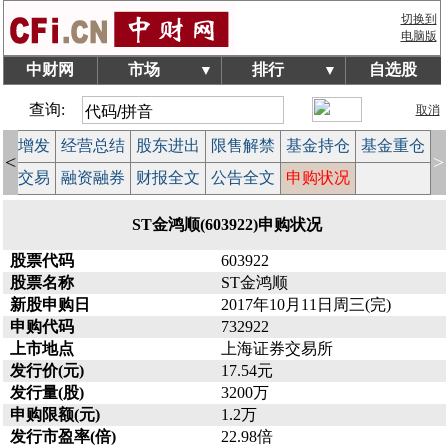
切换到
电脑版
中财网
市场
排行
自选股
▼
▼
查询:
取消
配股增发
经营总结
股东进出
限售解禁
基金持仓
基金重仓
<
>
大宗交易
融资融券
财报全文
公告全文
申购状况
ST金鸿顺(603922)申购状况
股票代码
603922
股票名称
ST金鸿顺
新股申购日
2017年10月11日周三(完)
申购代码
732922
上市地点
上海证券交易所
发行价(元)
17.54元
发行量(股)
3200万
申购限额(元)
1.2万
发行市盈率(倍)
22.98倍