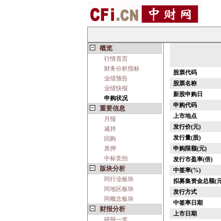
概览
行情首页
财务分析指标
股票代码
业绩预告
股票名称
业绩快报
新股申购日
申购状况
申购代码
重要信息
上市地点
月报
发行价(元)
减持
发行量(股)
回购
质押
申购限额(元)
中标竞拍
发行市盈率(倍)
版块分析
中签率(%)
同行业板块
拟募集资金总额(元
同地区板块
发行方式
同概念板块
中签率日期
财报分析
上市日期
研报一览