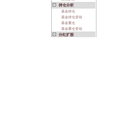
持仓分析
基金持仓
基金持仓变动
基金重仓
基金重仓变动
分红扩股
分红派息
配股增发
管理层报告
经营总结
公开信息
财报全文
公告全文
中国