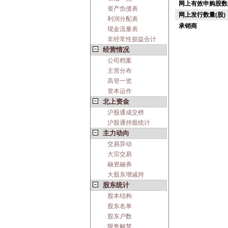
网上有效申购股数(
资产负债表
网上发行数量(股)
利润分配表
承销商
现金流量表
非经常性损益合计
经营情况
公司档案
主营分布
高管一览
资本运作
北上资金
沪股通成交榜
沪股通持股统计
主力动向
交易异动
大宗交易
融资融券
大股东增减持
股东统计
股本结构
股东名单
股东户数
限售解禁