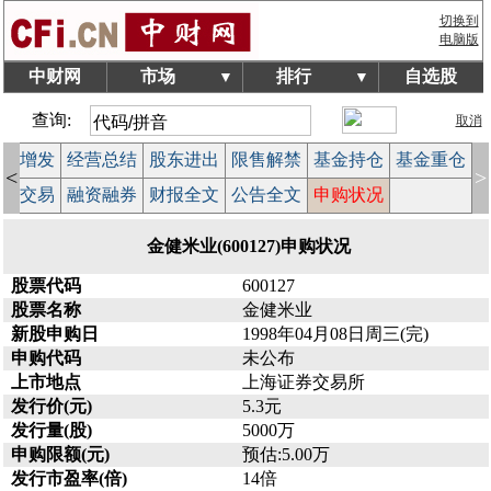
切换到
电脑版
中财网
市场
排行
自选股
▼
▼
查询:
取消
配股增发
经营总结
股东进出
限售解禁
基金持仓
基金重仓
<
>
大宗交易
融资融券
财报全文
公告全文
申购状况
金健米业(600127)申购状况
股票代码
600127
股票名称
金健米业
新股申购日
1998年04月08日周三(完)
申购代码
未公布
上市地点
上海证券交易所
发行价(元)
5.3元
发行量(股)
5000万
申购限额(元)
预估:5.00万
发行市盈率(倍)
14倍