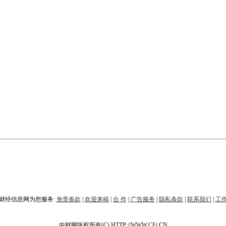
财经信息网为您服务:
免责条款
|
欢迎来稿
|
合 作
|
广告服务
|
隐私条款
|
联系我们
|
工
中财网版权所有(C) HTTP://WWW.CFi.CN