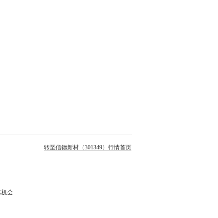
转至信德新材（301349）行情首页
作机会