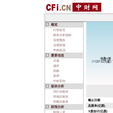
概览
行情首页
财务分析指标
业绩预告
业绩快报
申购状况
重要信息
月报
减持
回购
质押
中标竞拍
版块分析
同行业板块
同地区板块
截止日期
同概念板块
总股本(亿股)
财报分析
A股合计(亿股)
研报一览