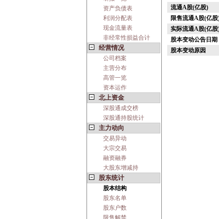
流通A股(亿股)
资产负债表
利润分配表
限售流通A股(亿股
现金流量表
实际流通A股(亿股
非经常性损益合计
股本变动公告日期
经营情况
股本变动原因
公司档案
主营分布
高管一览
资本运作
北上资金
深股通成交榜
深股通持股统计
主力动向
交易异动
大宗交易
融资融券
大股东增减持
股东统计
股本结构
股东名单
股东户数
限售解禁