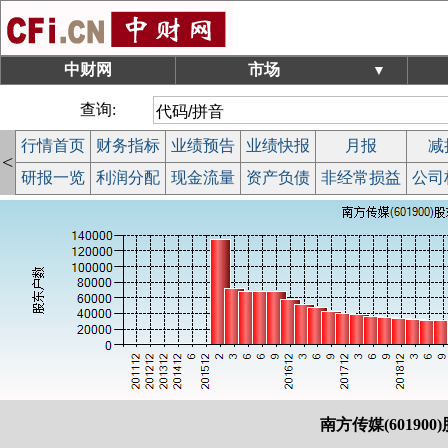
中财网
市场
▼
查询:
行情首页
财务指标
业绩预告
业绩快报
月报
减
<
研报一览
利润分配
现金流量
资产负债
非经常损益
公司
南方传媒(601900