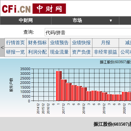
中财网
市场
▼
查询:
行情首页
财务指标
业绩预告
业绩快报
月报
减
<
研报一览
利润分配
现金流量
资产负债
非经常损益
公司
振江股份(603507