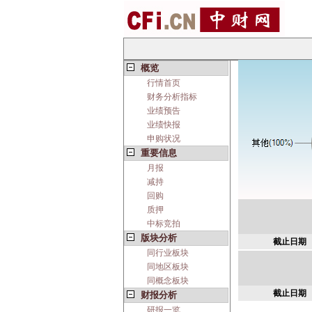
概览
行情首页
财务分析指标
业绩预告
业绩快报
申购状况
重要信息
月报
减持
回购
质押
中标竞拍
版块分析
截止日期
同行业板块
同地区板块
同概念板块
截止日期
财报分析
研报一览