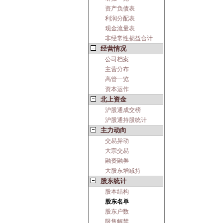
资产负债表
利润分配表
现金流量表
非经常性损益合计
经营情况
公司档案
主营分布
高管一览
资本运作
北上资金
沪股通成交榜
沪股通持股统计
主力动向
交易异动
大宗交易
融资融券
大股东增减持
股东统计
股本结构
股东名单
股东户数
限售解禁