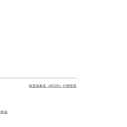
转至埃泰克（603293）行情首页
作机会