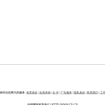
财经信息网为您服务:
免责条款
|
欢迎来稿
|
合 作
|
广告服务
|
隐私条款
|
联系我们
|
工
中财网版权所有(C) HTTP://WWW.CFi.CN