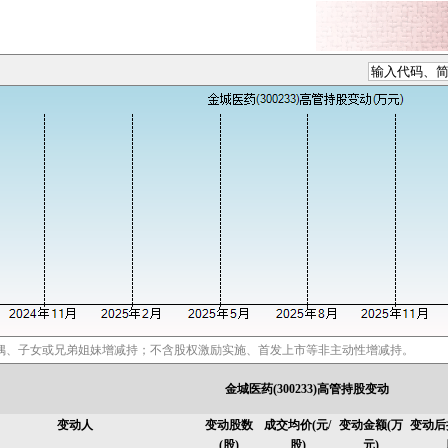
偶、子女或兄弟姐妹增减持；不含股权激励实施、首发上市等非主动性增减持。
金城医药(300233)高管持股变动
变动人
变动股数
成交均价(元/
变动金额(万
变动后
(股)
股)
元)