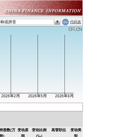
代码表
持股数(万
变动原
变动比例
高管职位
变动类
股)
因
(‰)
型