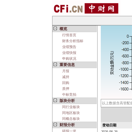
概览
行情首页
财务分析指标
业绩预告
业绩快报
申购状况
重要信息
月报
减持
回购
质押
中标竞拍
版块分析
以上数据含高管配
同行业板块
同地区板块
同概念板块
财报分析
变动日期
研报一览
2026-06-26