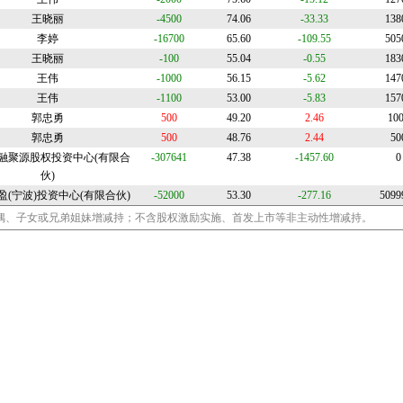
王晓丽
-4500
74.06
-33.33
138
李婷
-16700
65.60
-109.55
505
王晓丽
-100
55.04
-0.55
183
王伟
-1000
56.15
-5.62
147
王伟
-1100
53.00
-5.83
157
郭忠勇
500
49.20
2.46
10
郭忠勇
500
48.76
2.44
50
融聚源股权投资中心(有限合
-307641
47.38
-1457.60
0
伙)
盈(宁波)投资中心(有限合伙)
-52000
53.30
-277.16
5099
偶、子女或兄弟姐妹增减持；不含股权激励实施、首发上市等非主动性增减持。