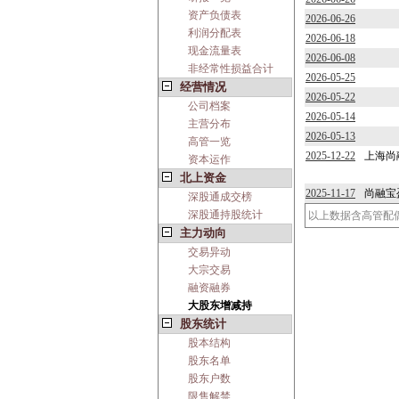
资产负债表
2026-06-26
利润分配表
2026-06-18
现金流量表
2026-06-08
非经常性损益合计
2026-05-25
经营情况
2026-05-22
公司档案
2026-05-14
主营分布
2026-05-13
高管一览
2025-12-22
上海尚
资本运作
北上资金
2025-11-17
尚融宝
深股通成交榜
深股通持股统计
以上数据含高管配
主力动向
交易异动
大宗交易
融资融券
大股东增减持
股东统计
股本结构
股东名单
股东户数
限售解禁