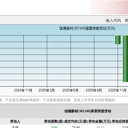
偶、子女或兄弟姐妹增减持；不含股权激励实施、首发上市等非主动性增减持。
信德新材(301349)高管持股变动
变动人
变动股数(股)
成交均价(元/股)
变动金额(万元)
变动后持股
王伟
-2000
75.60
-15.12
127