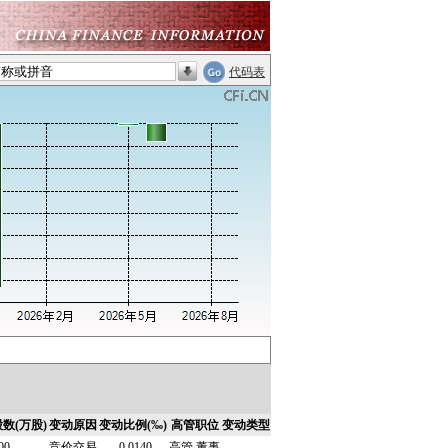
代码表
数(万股)
变动原因
变动比例(‰)
高管职位
变动类型
00
竞价交易
-0.0140
高管,董事
--