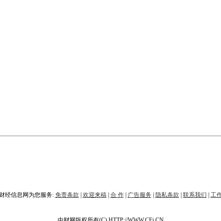
财经信息网为您服务:
免责条款
|
欢迎来稿
|
合 作
|
广告服务
|
隐私条款
|
联系我们
|
工
中财网版权所有(C) HTTP://WWW.CFi.CN