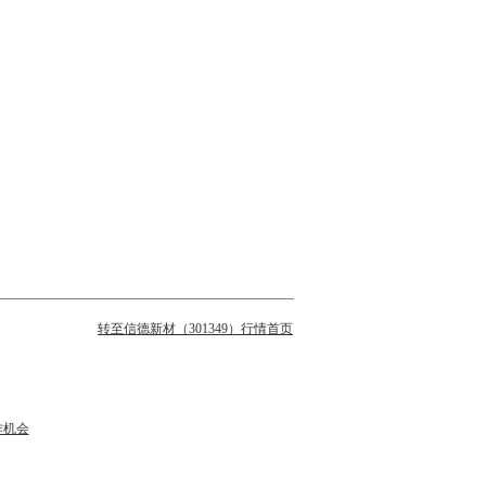
转至信德新材（301349）行情首页
作机会