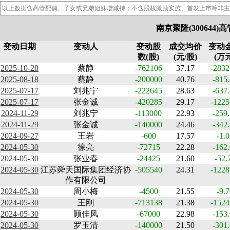
以上数据含高管配偶、子女或兄弟姐妹增减持；不含股权激励实施、首发上市等非主
南京聚隆(300644
变动日期
变动人
变动股
成交均价
变动
数(股)
(元/股)
(万
2025-10-28
蔡静
-762106
37.17
-2832
2025-08-18
蔡静
-200000
40.76
-815
2025-07-17
刘兆宁
-222645
28.63
-637
2025-07-17
张金诚
-420285
29.17
-1225
2024-11-29
刘兆宁
-113000
22.93
-259
2024-11-29
张金诚
-140000
24.46
-342
2024-09-27
王岩
-600
17.57
-1.0
2024-05-30
徐亮
-72715
22.28
-162
2024-05-30
张业春
-24425
21.60
-52.
2024-05-30
江苏舜天国际集团经济协
-505540
24.31
-1228
作有限公司
2024-05-30
周小梅
-4500
21.55
-9.7
2024-05-30
王刚
-713138
21.38
-1524
2024-05-30
顾佳凤
-67000
22.98
-153
2024-05-30
罗玉清
-140000
21.50
-301