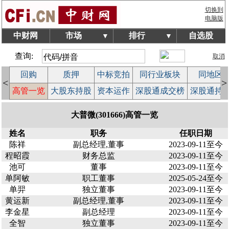
切换到
电脑版
中财网
市场
排行
自选股
▼
▼
查询:
取消
回购
质押
中标竞拍
同行业板块
同地区
<
>
案
高管一览
大股东持股
资本运作
深股通成交榜
深股通持
大普微(301666)高管一览
姓名
职务
任职日期
陈祥
副总经理,董事
2023-09-11至今
程昭霞
财务总监
2023-09-11至今
池可
董事
2023-09-11至今
单阿敏
职工董事
2025-05-24至今
单羿
独立董事
2023-09-11至今
黄运新
副总经理,董事
2023-09-11至今
李金星
副总经理
2023-09-11至今
全智
独立董事
2023-09-11至今