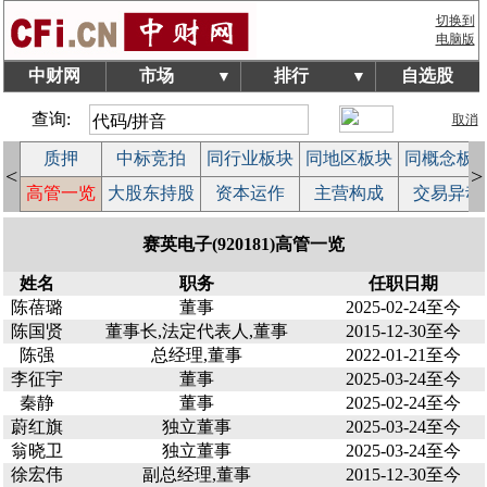
切换到
电脑版
中财网
市场
排行
自选股
▼
▼
查询:
取消
质押
中标竞拍
同行业板块
同地区板块
同概念板
<
>
案
高管一览
大股东持股
资本运作
主营构成
交易异动
赛英电子(920181)高管一览
姓名
职务
任职日期
陈蓓璐
董事
2025-02-24至今
陈国贤
董事长,法定代表人,董事
2015-12-30至今
陈强
总经理,董事
2022-01-21至今
李征宇
董事
2025-03-24至今
秦静
董事
2025-02-24至今
蔚红旗
独立董事
2025-03-24至今
翁晓卫
独立董事
2025-03-24至今
徐宏伟
副总经理,董事
2015-12-30至今