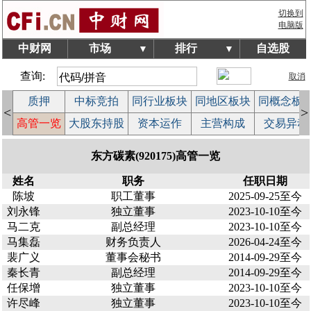
切换到
电脑版
中财网
市场
排行
自选股
▼
▼
查询:
取消
质押
中标竞拍
同行业板块
同地区板块
同概念板
<
>
案
高管一览
大股东持股
资本运作
主营构成
交易异动
东方碳素(920175)高管一览
姓名
职务
任职日期
陈坡
职工董事
2025-09-25至今
刘永锋
独立董事
2023-10-10至今
马二克
副总经理
2023-10-10至今
马集磊
财务负责人
2026-04-24至今
裴广义
董事会秘书
2014-09-29至今
秦长青
副总经理
2014-09-29至今
任保增
独立董事
2023-10-10至今
许尽峰
独立董事
2023-10-10至今