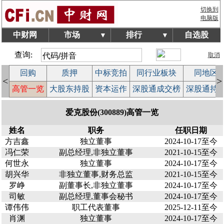
切换到
电脑版
中财网
市场
排行
自选股
▼
▼
查询:
取消
回购
质押
中标竞拍
同行业板块
同地区
<
>
案
高管一览
大股东持股
资本运作
深股通成交榜
深股通持
爱克股份(300889)高管一览
姓名
职务
任职日期
方吉鑫
独立董事
2024-10-17至今
冯仁荣
副总经理,非独立董事
2021-10-15至今
何世永
独立董事
2024-10-17至今
胡兴华
非独立董事,财务总监
2021-10-15至今
罗峥
副董事长,非独立董事
2024-10-17至今
司敏
副总经理,董事会秘书
2024-10-17至今
谭伟伟
职工代表董事
2025-12-11至今
肖渊
独立董事
2024-10-17至今