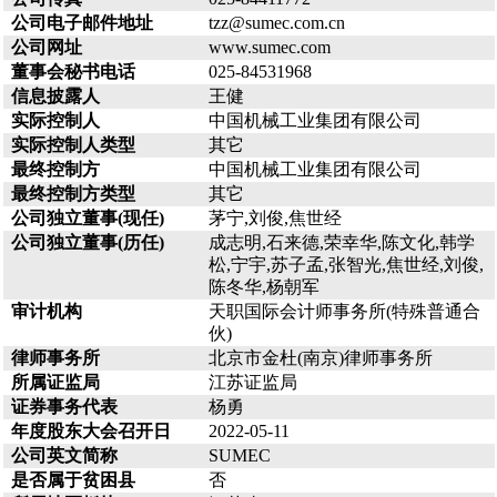
公司电子邮件地址
tzz@sumec.com.cn
公司网址
www.sumec.com
董事会秘书电话
025-84531968
信息披露人
王健
实际控制人
中国机械工业集团有限公司
实际控制人类型
其它
最终控制方
中国机械工业集团有限公司
最终控制方类型
其它
公司独立董事(现任)
茅宁,刘俊,焦世经
公司独立董事(历任)
成志明,石来德,荣幸华,陈文化,韩学
松,宁宇,苏子孟,张智光,焦世经,刘俊,
陈冬华,杨朝军
审计机构
天职国际会计师事务所(特殊普通合
伙)
律师事务所
北京市金杜(南京)律师事务所
所属证监局
江苏证监局
证券事务代表
杨勇
年度股东大会召开日
2022-05-11
公司英文简称
SUMEC
是否属于贫困县
否