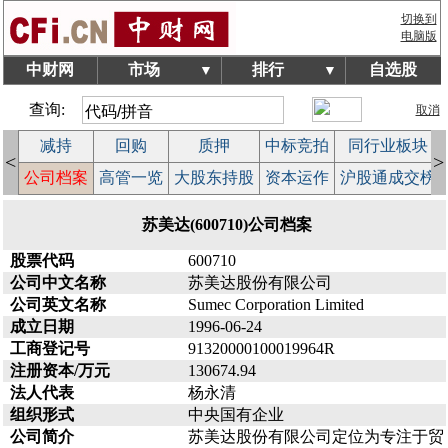
切换到
电脑版
中财网
市场
排行
自选股
▼
▼
查询:
取消
减持
回购
质押
中标竞拍
同行业板块
<
>
益
公司档案
高管一览
大股东持股
资本运作
沪股通成交榜
苏美达(600710)公司档案
股票代码
600710
公司中文名称
苏美达股份有限公司
公司英文名称
Sumec Corporation Limited
成立日期
1996-06-24
工商登记号
91320000100019964R
注册资本/万元
130674.94
法人代表
杨永清
组织形式
中央国有企业
公司简介
苏美达股份有限公司定位为专注于贸