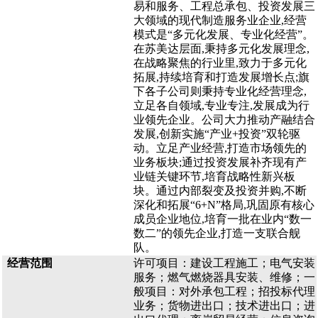
易和服务、工程总承包、投资发展三
大领域的现代制造服务业企业,经营
模式是“多元化发展、专业化经营”。
在苏美达层面,秉持多元化发展理念,
在战略聚焦的行业里,致力于多元化
拓展,持续培育和打造发展增长点;旗
下各子公司则秉持专业化经营理念,
立足各自领域,专业专注,发展成为行
业领先企业。公司大力推动产融结合
发展,创新实施“产业+投资”双轮驱
动。立足产业经营,打造市场领先的
业务板块;通过投资发展补齐现有产
业链关键环节,培育战略性新兴板
块。通过内部裂变及投资并购,不断
深化和拓展“6+N”格局,巩固原有核心
成员企业地位,培育一批在业内“数一
数二”的领先企业,打造一支联合舰
队。
经营范围
许可项目：建设工程施工；电气安装
服务；燃气燃烧器具安装、维修；一
般项目：对外承包工程；招投标代理
业务；货物进出口；技术进出口；进