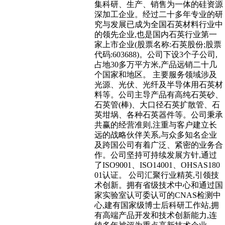
集科研、生产、销售为一体的硅资源
深加工企业。经过二十多年专业的研
究与发展已成为全国石英材料行业中
的领先企业,也是国内石英行业第一
家上市企业(股票名称:石英股份;股票
代码:603688)。公司下设3个子公司,
占地30多万平方米,产品远销二十几
个国家和地区。 主要服务领域涉及
光源、光伏、光纤及半导体用石英材
料等。公司主导产品有高纯石英砂、
石英管(棒)、大口径石英扩散管、石
英坩埚、各种石英器件等。公司秉承
共赢的经营准则,注重与客户建立长
远的战略伙伴关系,与众多知名企业
及跨国公司有着广泛、紧密的业务合
作。公司坚持可持续发展方针,通过
了ISO9001、ISO14001、OHSAS180
01认证。 公司汇聚行业精英,引领技
术创新。拥有省级技术中心和通过国
家实验室认可委认可的CNAS检测中
心,建有国家级博士后科研工作站,拥
有高端产品开发和技术创新能力,连