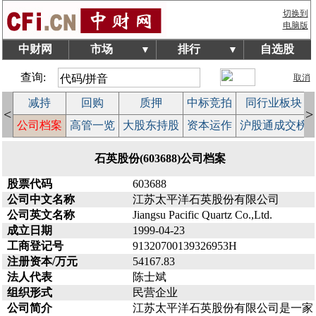
切换到
电脑版
中财网
市场
排行
自选股
▼
▼
查询:
取消
减持
回购
质押
中标竞拍
同行业板块
<
>
益
公司档案
高管一览
大股东持股
资本运作
沪股通成交榜
石英股份(603688)公司档案
股票代码
603688
公司中文名称
江苏太平洋石英股份有限公司
公司英文名称
Jiangsu Pacific Quartz Co.,Ltd.
成立日期
1999-04-23
工商登记号
91320700139326953H
注册资本/万元
54167.83
法人代表
陈士斌
组织形式
民营企业
公司简介
江苏太平洋石英股份有限公司是一家