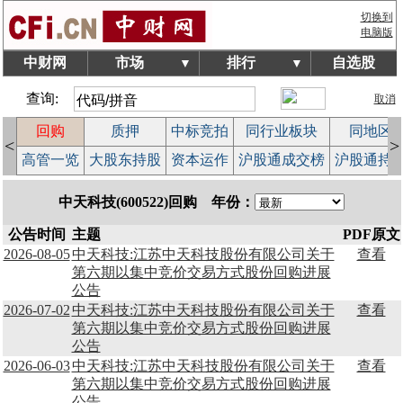
切换到
电脑版
中财网
市场
排行
自选股
▼
▼
查询:
取消
回购
质押
中标竞拍
同行业板块
同地区
<
>
案
高管一览
大股东持股
资本运作
沪股通成交榜
沪股通持
中天科技(600522)回购 年份：
公告时间
主题
PDF原文
2026-08-05
中天科技:江苏中天科技股份有限公司关于
查看
第六期以集中竞价交易方式股份回购进展
公告
2026-07-02
中天科技:江苏中天科技股份有限公司关于
查看
第六期以集中竞价交易方式股份回购进展
公告
2026-06-03
中天科技:江苏中天科技股份有限公司关于
查看
第六期以集中竞价交易方式股份回购进展
公告