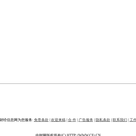
财经信息网为您服务:
免责条款
|
欢迎来稿
|
合 作
|
广告服务
|
隐私条款
|
联系我们
|
工
中财网版权所有(C) HTTP://WWW.CFi.CN