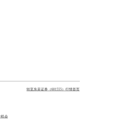
转至东吴证券（601555）行情首页
作机会