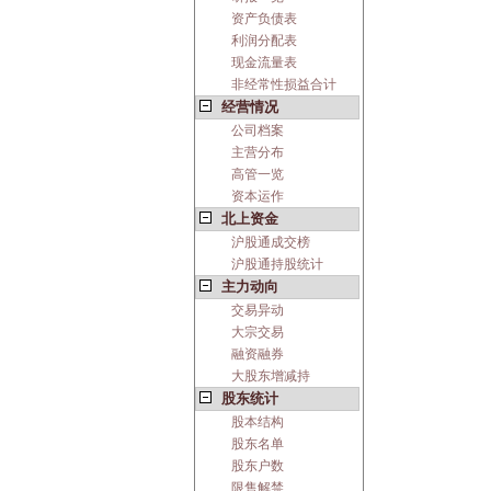
资产负债表
利润分配表
现金流量表
非经常性损益合计
经营情况
公司档案
主营分布
高管一览
资本运作
北上资金
沪股通成交榜
沪股通持股统计
主力动向
交易异动
大宗交易
融资融券
大股东增减持
股东统计
股本结构
股东名单
股东户数
限售解禁