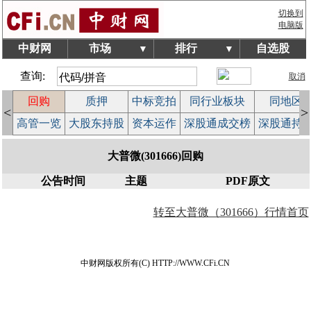
切换到
电脑版
中财网
市场
排行
自选股
▼
▼
查询:
取消
回购
质押
中标竞拍
同行业板块
同地区
<
>
案
高管一览
大股东持股
资本运作
深股通成交榜
深股通持
大普微(301666)回购
公告时间
主题
PDF原文
转至大普微（301666）行情首页
中财网版权所有(C) HTTP://WWW.CFi.CN