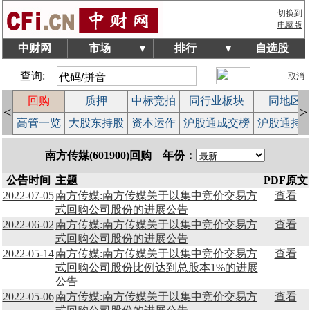
切换到
电脑版
中财网
市场
排行
自选股
▼
▼
查询:
取消
回购
质押
中标竞拍
同行业板块
同地区
<
>
案
高管一览
大股东持股
资本运作
沪股通成交榜
沪股通持
南方传媒(601900)回购 年份：
公告时间
主题
PDF原文
2022-07-05
南方传媒:南方传媒关于以集中竞价交易方
查看
式回购公司股份的进展公告
2022-06-02
南方传媒:南方传媒关于以集中竞价交易方
查看
式回购公司股份的进展公告
2022-05-14
南方传媒:南方传媒关于以集中竞价交易方
查看
式回购公司股份比例达到总股本1%的进展
公告
2022-05-06
南方传媒:南方传媒关于以集中竞价交易方
查看