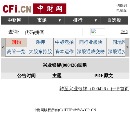
切换到
电脑版
中财网
市场
排行
自选股
▼
▼
查询:
取消
回购
质押
中标竞拍
同行业板块
同地区
<
>
案
高管一览
大股东持股
资本运作
深股通成交榜
深股通持
兴业银锡(000426)回购
公告时间
主题
PDF原文
转至兴业银锡（000426）行情首页
中财网版权所有(C) HTTP://WWW.CFi.CN