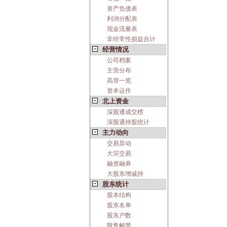
资产负债表
利润分配表
现金流量表
非经常性损益合计
经营情况
公司档案
主营分布
高管一览
资本运作
北上资金
深股通成交榜
深股通持股统计
主力动向
交易异动
大宗交易
融资融券
大股东增减持
股东统计
股本结构
股东名单
股东户数
限售解禁