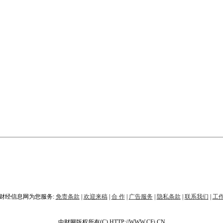
财经信息网为您服务:
免责条款
|
欢迎来稿
|
合 作
|
广告服务
|
隐私条款
|
联系我们
|
工
中财网版权所有(C) HTTP://WWW.CFi.CN