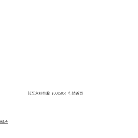
转至京粮控股（000505）行情首页
作机会