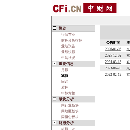
概览
行情首页
财务分析指标
公告时间
主
业绩预告
2026-01-05
京
业绩快报
2025-12-02
京
申购状况
2024-03-13
京
重要信息
2023-06-28
京
月报
2022-02-12
京
减持
回购
质押
中标竞拍
版块分析
同行业板块
同地区板块
同概念板块
财报分析
研报一览