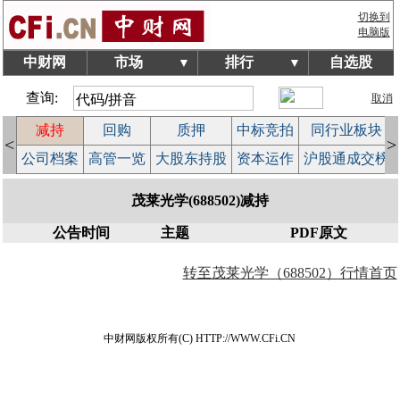
切换到
电脑版
中财网
市场
排行
自选股
▼
▼
查询:
取消
减持
回购
质押
中标竞拍
同行业板块
<
>
益
公司档案
高管一览
大股东持股
资本运作
沪股通成交榜
茂莱光学(688502)减持
公告时间
主题
PDF原文
转至茂莱光学（688502）行情首页
中财网版权所有(C) HTTP://WWW.CFi.CN