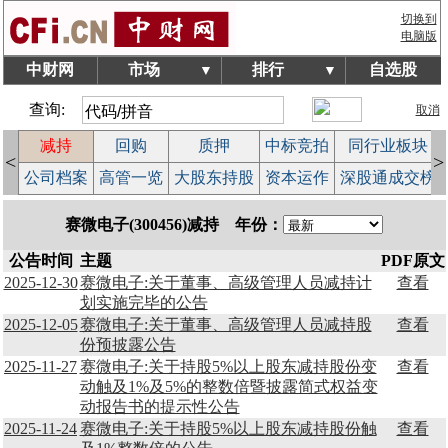
切换到
电脑版
中财网
市场
排行
自选股
▼
▼
查询:
取消
减持
回购
质押
中标竞拍
同行业板块
<
>
益
公司档案
高管一览
大股东持股
资本运作
深股通成交榜
赛微电子(300456)减持 年份：
公告时间
主题
PDF原文
2025-12-30
赛微电子:关于董事、高级管理人员减持计
查看
划实施完毕的公告
2025-12-05
赛微电子:关于董事、高级管理人员减持股
查看
份预披露公告
2025-11-27
赛微电子:关于持股5%以上股东减持股份变
查看
动触及1%及5%的整数倍暨披露简式权益变
动报告书的提示性公告
2025-11-24
赛微电子:关于持股5%以上股东减持股份触
查看