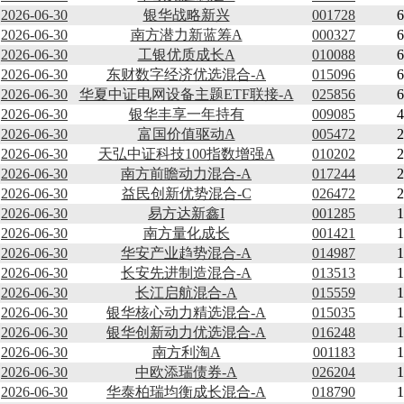
2026-06-30
银华战略新兴
001728
6
2026-06-30
南方潜力新蓝筹A
000327
6
2026-06-30
工银优质成长A
010088
6
2026-06-30
东财数字经济优选混合-A
015096
6
2026-06-30
华夏中证电网设备主题ETF联接-A
025856
6
2026-06-30
银华丰享一年持有
009085
4
2026-06-30
富国价值驱动A
005472
2
2026-06-30
天弘中证科技100指数增强A
010202
2
2026-06-30
南方前瞻动力混合-A
017244
2
2026-06-30
益民创新优势混合-C
026472
2
2026-06-30
易方达新鑫I
001285
1
2026-06-30
南方量化成长
001421
1
2026-06-30
华安产业趋势混合-A
014987
1
2026-06-30
长安先进制造混合-A
013513
1
2026-06-30
长江启航混合-A
015559
1
2026-06-30
银华核心动力精选混合-A
015035
1
2026-06-30
银华创新动力优选混合-A
016248
1
2026-06-30
南方利淘A
001183
1
2026-06-30
中欧添瑞债券-A
026204
1
2026-06-30
华泰柏瑞均衡成长混合-A
018790
1