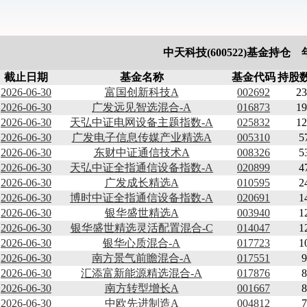
中天科技(600522)基金持仓
截止日期
基金名称
基金代码
持股数
2026-06-30
富国创新科技A
002692
23
2026-06-30
广发远见智选混合-A
016873
19
2026-06-30
天弘中证电网设备主题指数-A
025832
12
2026-06-30
广发电子信息传媒产业精选A
005310
5
2026-06-30
东财中证通信技术A
008326
5
2026-06-30
天弘中证全指通信设备指数-A
020899
4
2026-06-30
广发成长精选A
010595
2
2026-06-30
博时中证全指通信设备指数-A
020691
1
2026-06-30
银华盛世精选A
003940
1
2026-06-30
银华盛世精选灵活配置混合-C
014047
1
2026-06-30
银华心质混合-A
017723
1
2026-06-30
南方景气前瞻混合-A
017551
9
2026-06-30
汇添富新能源精选混合-A
017876
8
2026-06-30
南方转型增长A
001667
8
2026-06-30
中欧先进制造A
004812
7