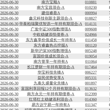
2026-06-30
南方宝顺A
010881
2026-06-30
南方宝昌混合-A
010230
2026-06-30
建信睿盈A
000994
2026-06-30
鑫元科技创新主题混合-A
018827
2026-06-30
华泰柏瑞聚优智选一年持有期混合-A
014131
2026-06-30
广发中证500指数增强A
009608
2026-06-30
中欧稳健添悦债券-A
024966
2026-06-30
东方鑫享价值成长一年持有A
011458
2026-06-30
东方睿鑫热点挖掘A
001120
2026-06-30
新华沪深300指数增强A
005248
2026-06-30
富国价值成长混合-A
019054
2026-06-30
南方誉享一年持有A
011064
2026-06-30
长江楚财一年持有期混合-A
017464
2026-06-30
华宝科技先锋A
006227
2026-06-30
益民优势安享A
005331
2026-06-30
九泰久盛量化先锋A
001897
2026-06-30
富国利享回报12个月持有期混合-A
013632
2026-06-30
南方永元一年持有期债券-A
012399
2026-06-30
红塔红土稳健添利混合-A
014360
2026-06-30
易方达宁易一年持有A
011347