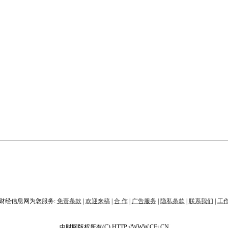
财经信息网为您服务:
免责条款
|
欢迎来稿
|
合 作
|
广告服务
|
隐私条款
|
联系我们
|
工
中财网版权所有(C) HTTP://WWW.CFi.CN