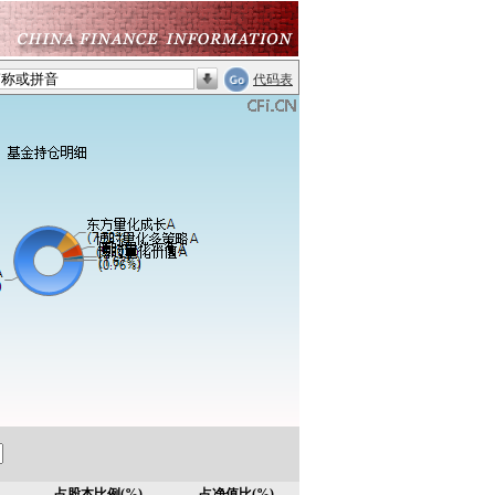
代码表
占股本比例(%)
占净值比(%)