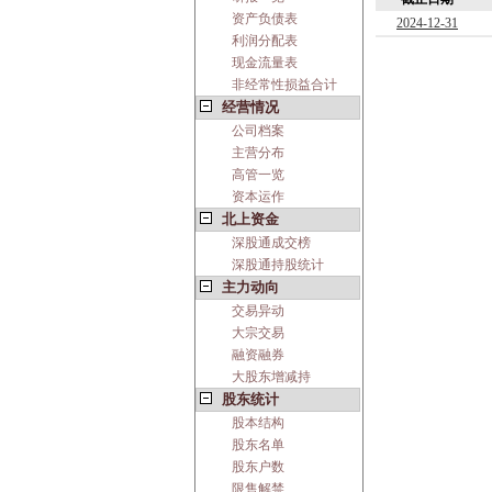
资产负债表
2024-12-31
利润分配表
现金流量表
非经常性损益合计
经营情况
公司档案
主营分布
高管一览
资本运作
北上资金
深股通成交榜
深股通持股统计
主力动向
交易异动
大宗交易
融资融券
大股东增减持
股东统计
股本结构
股东名单
股东户数
限售解禁