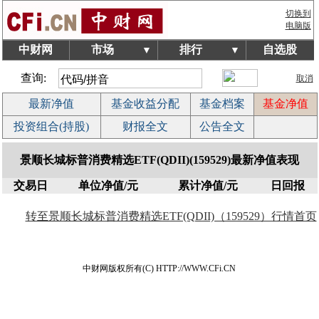
切换到
电脑版
中财网
市场
排行
自选股
▼
▼
查询:
取消
最新净值
基金收益分配
基金档案
基金净值
投资组合(持股)
财报全文
公告全文
景顺长城标普消费精选ETF(QDII)(159529)最新净值表现
交易日
单位净值/元
累计净值/元
日回报
转至景顺长城标普消费精选ETF(QDII)（159529）行情首页
中财网版权所有(C) HTTP://WWW.CFi.CN