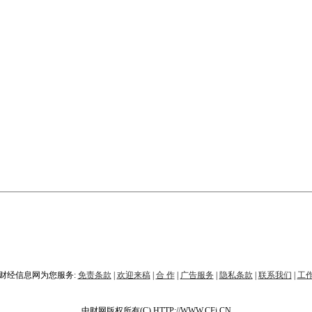
财经信息网为您服务:
免责条款
|
欢迎来稿
|
合 作
|
广告服务
|
隐私条款
|
联系我们
|
工
中财网版权所有(C) HTTP://WWW.CFi.CN