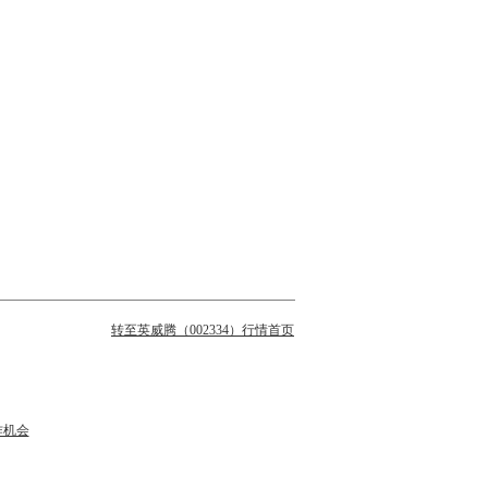
转至英威腾（002334）行情首页
作机会