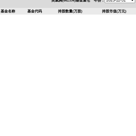
英威腾(002334)基金重仓 年份：
基金名称
基金代码
持股数量(万股)
持股市值(万元)