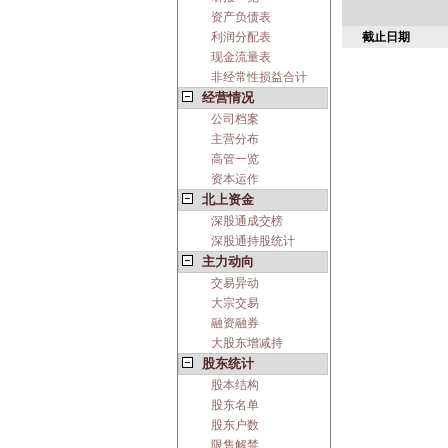
资产负债表
利润分配表
截止日期
现金流量表
非经常性损益合计
经营情况
公司档案
主营分布
高管一览
资本运作
北上资金
深股通成交榜
深股通持股统计
主力动向
交易异动
大宗交易
融资融券
大股东增减持
股东统计
股本结构
股东名单
股东户数
限售解禁