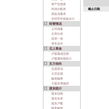
资产负债表
利润分配表
截止日期
现金流量表
非经常性损益合计
经营情况
公司档案
主营分布
高管一览
资本运作
北上资金
沪股通成交榜
沪股通持股统计
主力动向
交易异动
大宗交易
融资融券
大股东增减持
股东统计
股本结构
股东名单
股东户数
限售解禁