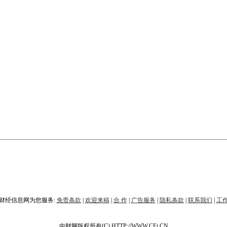
财经信息网为您服务:
免责条款
|
欢迎来稿
|
合 作
|
广告服务
|
隐私条款
|
联系我们
|
工
中财网版权所有(C) HTTP://WWW.CFi.CN