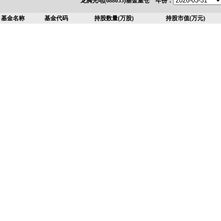
龙腾光电(688055)基金重仓 年份：
基金名称
基金代码
持股数量(万股)
持股市值(万元)