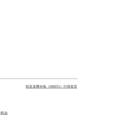
转至龙腾光电（688055）行情首页
作机会