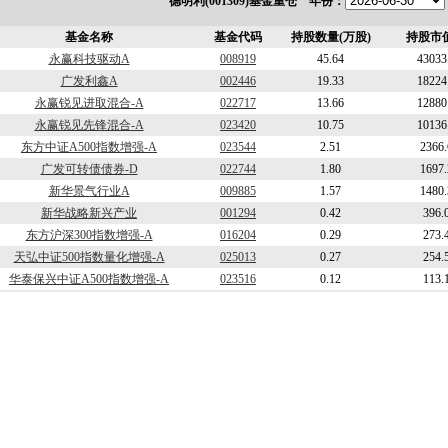
德明利(001309)基金重仓 年份：
基金名称
基金代码
持股数量(万股)
持股市值
永赢科技驱动A
008919
45.64
43033
广发利鑫A
002446
19.33
18224
永赢锐见进取混合-A
022717
13.66
12880
永赢锐见先锋混合-A
023420
10.75
10136
东方中证A500指数增强-A
023544
2.51
2366
广发可转债债券-D
022744
1.80
1697
新华景气行业A
009885
1.57
1480
新华战略新兴产业
001294
0.42
396.
东方沪深300指数增强-A
016204
0.29
273.
天弘中证500指数量化增强-A
025013
0.27
254.
华泰保兴中证A500指数增强-A
023516
0.12
113.