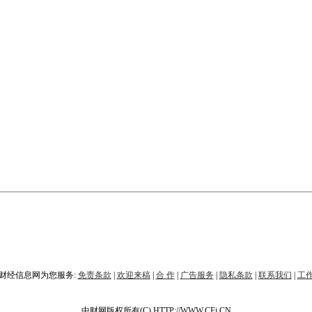
财经信息网为您服务:
免责条款
|
欢迎来稿
|
合 作
|
广告服务
|
隐私条款
|
联系我们
|
工
中财网版权所有(C) HTTP://WWW.CFi.CN