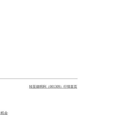
转至德明利（001309）行情首页
作机会