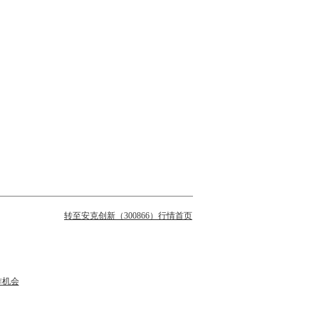
转至安克创新（300866）行情首页
作机会