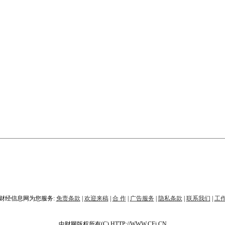
财经信息网为您服务:
免责条款
|
欢迎来稿
|
合 作
|
广告服务
|
隐私条款
|
联系我们
|
工
中财网版权所有(C) HTTP://WWW.CFi.CN