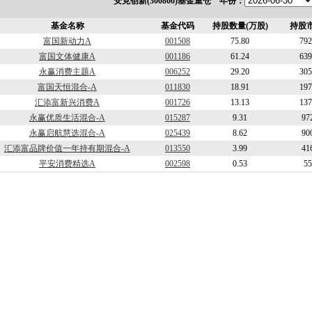
安克创新(300866)基金重仓 年份：
基金名称
基金代码
持股数量(万股)
持股市
富国新动力A
001508
75.80
792
富国文体健康A
001186
61.24
639
永赢消费主题A
006252
29.20
305
富国天恒混合-A
011830
18.91
197
汇添富新兴消费A
001726
13.13
137
永赢优质生活混合-A
015287
9.31
97
永赢启航慧选混合-A
025439
8.62
90
汇添富品牌价值一年持有期混合-A
013550
3.99
41
平安消费精选A
002598
0.53
55