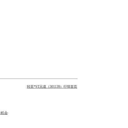
转至*ST元道（301139）行情首页
作机会