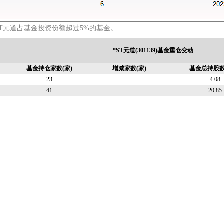
ST元道占基金投资份额超过5%的基金。
*ST元道(301139)基金重仓变动
基金持仓家数(家)
增减家数(家)
基金总持股数
23
--
4.08
41
--
20.85