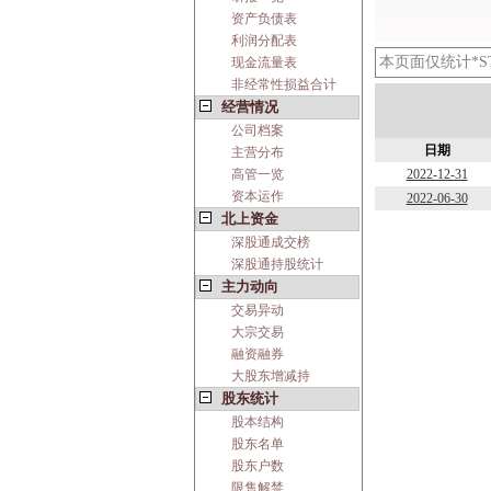
资产负债表
利润分配表
本页面仅统计*
现金流量表
非经常性损益合计
经营情况
公司档案
日期
主营分布
高管一览
2022-12-31
资本运作
2022-06-30
北上资金
深股通成交榜
深股通持股统计
主力动向
交易异动
大宗交易
融资融券
大股东增减持
股东统计
股本结构
股东名单
股东户数
限售解禁