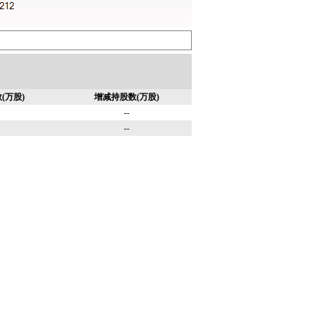
(万股)
增减持股数(万股)
--
--