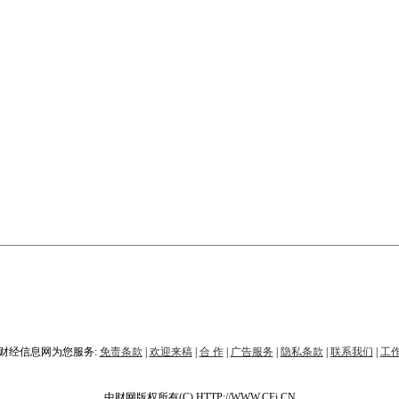
财经信息网为您服务:
免责条款
|
欢迎来稿
|
合 作
|
广告服务
|
隐私条款
|
联系我们
|
工
中财网版权所有(C) HTTP://WWW.CFi.CN