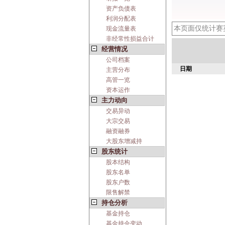
资产负债表
利润分配表
本页面仅统计赛
现金流量表
非经常性损益合计
经营情况
公司档案
日期
主营分布
高管一览
资本运作
主力动向
交易异动
大宗交易
融资融券
大股东增减持
股东统计
股本结构
股东名单
股东户数
限售解禁
持仓分析
基金持仓
基金持仓变动