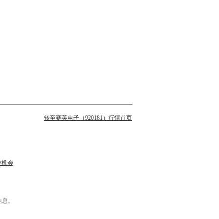
转至赛英电子（920181）行情首页
作机会
信息。