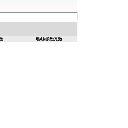
股)
增减持股数(万股)