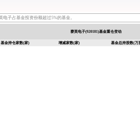
英电子占基金投资份额超过5%的基金。
赛英电子(920181)基金重仓变动
基金持仓家数(家)
增减家数(家)
基金总持股数(万