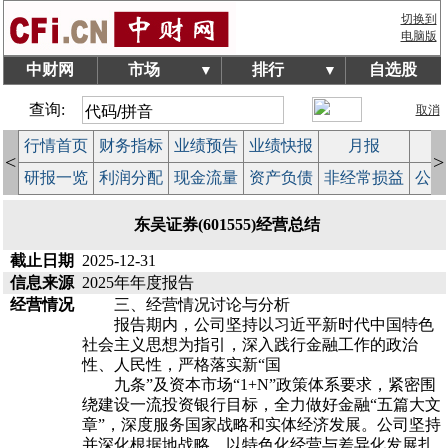
切换到
电脑版
中财网
市场
排行
自选股
▼
▼
查询:
取消
行情首页
财务指标
业绩预告
业绩快报
月报
减
<
>
研报一览
利润分配
现金流量
资产负债
非经常损益
公司
东吴证券(601555)经营总结
截止日期
2025-12-31
信息来源
2025年年度报告
经营情况
三、经营情况讨论与分析
报告期内，公司坚持以习近平新时代中国特色
社会主义思想为指引，深入践行金融工作的政治
性、人民性，严格落实新“国
九条”及资本市场“1+N”政策体系要求，紧密围
绕建设一流投资银行目标，全力做好金融“五篇大文
章”，深度服务国家战略和实体经济发展。公司坚持
并深化根据地战略，以特色化经营与差异化发展扎